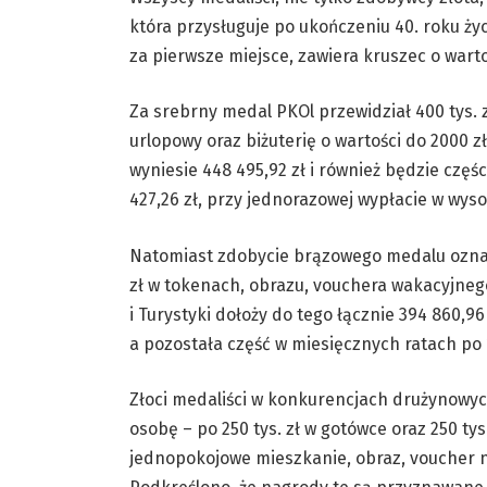
która przysługuje po ukończeniu 40. roku ży
za pierwsze miejsce, zawiera kruszec o warto
Za srebrny medal PKOl przewidział 400 tys. z
urlopowy oraz biżuterię o wartości do 2000 zł
wyniesie 448 495,92 zł i również będzie czę
427,26 zł, przy jednorazowej wypłacie w wysok
Natomiast zdobycie brązowego medalu oznacz
zł w tokenach, obrazu, vouchera wakacyjnego 
i Turystyki dołoży do tego łącznie 394 860,96
a pozostała część w miesięcznych ratach po 1
Złoci medaliści w konkurencjach drużynowyc
osobę – po 250 tys. zł w gotówce oraz 250 ty
jednopokojowe mieszkanie, obraz, voucher na