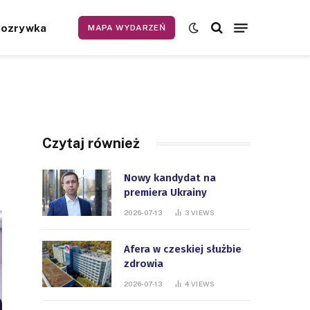
Rozrywka
MAPA WYDARZEŃ
Czytaj również
Nowy kandydat na
premiera Ukrainy
2026-07-13
3
VIEWS
Afera w czeskiej służbie
zdrowia
2026-07-13
4
VIEWS