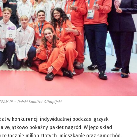
TEAM PL – Polski Komitet Olimpijski
dal w konkurencji indywidualnej podczas igrzysk
na wyjątkowo pokaźny pakiet nagród. W jego skład
ące łącznie milion złotych, mieszkanie oraz samochód.