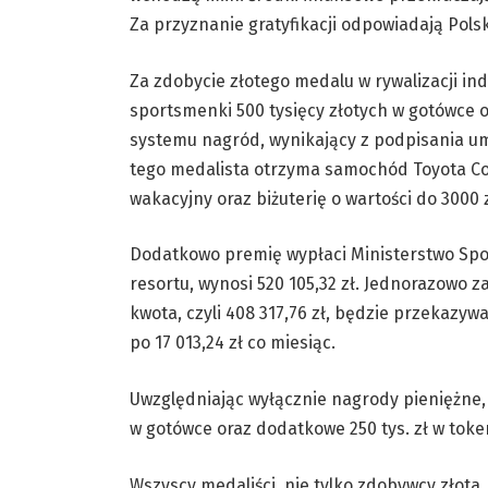
Za przyznanie gratyfikacji odpowiadają Polsk
Za zdobycie złotego medalu w rywalizacji in
sportsmenki 500 tysięcy złotych w gotówce o
systemu nagród, wynikający z podpisania um
tego medalista otrzyma samochód Toyota Co
wakacyjny oraz biżuterię o wartości do 3000 z
Dodatkowo premię wypłaci Ministerstwo Sport
resortu, wynosi 520 105,32 zł. Jednorazowo z
kwota, czyli 408 317,76 zł, będzie przekazy
po 17 013,24 zł co miesiąc.
Uwzględniając wyłącznie nagrody pieniężne, m
w gotówce oraz dodatkowe 250 tys. zł w toke
Wszyscy medaliści, nie tylko zdobywcy złota,