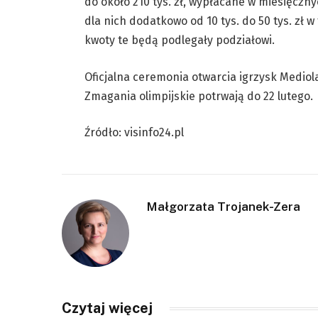
do około 210 tys. zł, wypłacane w miesięczn
dla nich dodatkowo od 10 tys. do 50 tys. z
kwoty te będą podlegały podziałowi.
Oficjalna ceremonia otwarcia igrzysk Medio
Zmagania olimpijskie potrwają do 22 lutego.
Źródło: visinfo24.pl
Małgorzata Trojanek-Zera
Czytaj więcej