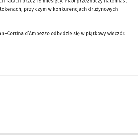
ych ratach przez 18 miesięcy. PKOl przeznaczy natomiast
ł w tokenach, przy czym w konkurencjach drużynowych
lan–Cortina d’Ampezzo odbędzie się w piątkowy wieczór.