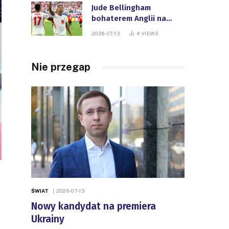
Jude Bellingham
bohaterem Anglii na
Mistrzostwach Świata
2026-07-13
4
VIEWS
FIFA
Nie przegap
ŚWIAT
2026-07-13
Nowy kandydat na premiera
Ukrainy