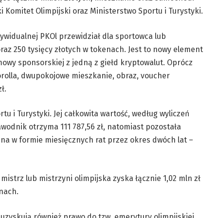
i Komitet Olimpijski oraz Ministerstwo Sportu i Turystyki.
dywidualnej PKOl przewidział dla sportowca lub
raz 250 tysięcy złotych w tokenach. Jest to nowy element
owy sponsorskiej z jedną z giełd kryptowalut. Oprócz
rolla, dwupokojowe mieszkanie, obraz, voucher
ł.
u i Turystyki. Jej całkowita wartość, według wyliczeń
awodnik otrzyma 111 787,56 zł, natomiast pozostała
wana w formie miesięcznych rat przez okres dwóch lat –
istrz lub mistrzyni olimpijska zyska łącznie 1,02 mln zł
nach.
 uzyskują również prawo do tzw. emerytury olimpijskiej,