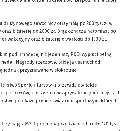
indywidualnie każdemu członkowi zespołu, a nie całej
u drużynowego zawodnicy otrzymają po 200 tys. zł w
 oraz biżuterię do 2000 zł. Brąz oznacza natomiast po
her wakacyjny oraz biżuterię o wartości do 1500 zł.
skim podium więcej niż jeden raz, PKOl wypłaci pełną
medal. Nagrody rzeczowe, takie jak samochód,
ą jednak przyznawane wielokrotnie.
sterstwo Sportu i Turystyki przewidziały także
la sportowców, którzy zakończą rywalizację na miejscach
erstwo przekaże premie związkom sportowym, których
trzymają z MSiT premie w przedziale od około 120 tys.