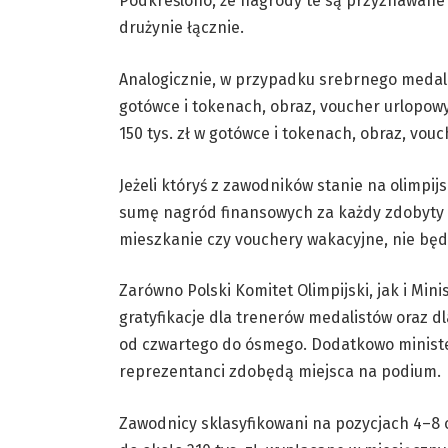
Podkreślono, że nagrody te są przyznawane 
drużynie łącznie.
Analogicznie, w przypadku srebrnego medal
gotówce i tokenach, obraz, voucher urlopowy
150 tys. zł w gotówce i tokenach, obraz, vouc
Jeżeli któryś z zawodników stanie na olimpij
sumę nagród finansowych za każdy zdobyty 
mieszkanie czy vouchery wakacyjne, nie będ
Zarówno Polski Komitet Olimpijski, jak i Mini
gratyfikacje dla trenerów medalistów oraz d
od czwartego do ósmego. Dodatkowo minist
reprezentanci zdobędą miejsca na podium.
Zawodnicy sklasyfikowani na pozycjach 4–8 o