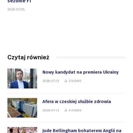
sezonie F1
2026-07-05
Czytaj również
Nowy kandydat na premiera Ukrainy
2026-07-13
3
VIEWS
Afera w czeskiej służbie zdrowia
2026-07-13
4
VIEWS
Jude Bellingham bohaterem Anglii na