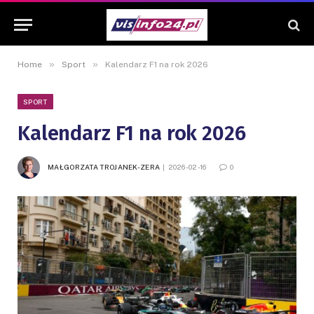
»
»
Home
Sport
Kalendarz F1 na rok 2026
SPORT
Kalendarz F1 na rok 2026
MAŁGORZATA TROJANEK-ZERA
2026-02-16
0