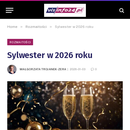
»
»
Home
Rozmaitości
Sylwester w 2026 roku
ROZMAITOŚCI
Sylwester w 2026 roku
MAŁGORZATA TROJANEK-ZERA
2026-01-03
0