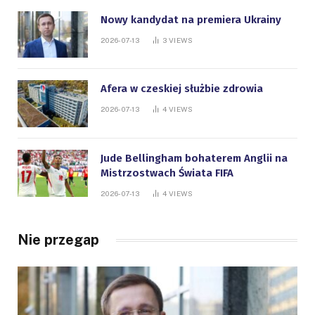
Nowy kandydat na premiera Ukrainy
2026-07-13
3
VIEWS
Afera w czeskiej służbie zdrowia
2026-07-13
4
VIEWS
Jude Bellingham bohaterem Anglii na
Mistrzostwach Świata FIFA
2026-07-13
4
VIEWS
Nie przegap