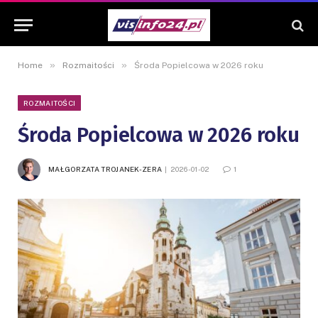
»
»
Home
Rozmaitości
Środa Popielcowa w 2026 roku
ROZMAITOŚCI
Środa Popielcowa w 2026 roku
MAŁGORZATA TROJANEK-ZERA
2026-01-02
1