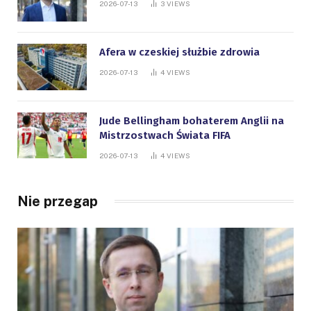
2026-07-13
3
VIEWS
Afera w czeskiej służbie zdrowia
2026-07-13
4
VIEWS
Jude Bellingham bohaterem Anglii na
Mistrzostwach Świata FIFA
2026-07-13
4
VIEWS
Nie przegap