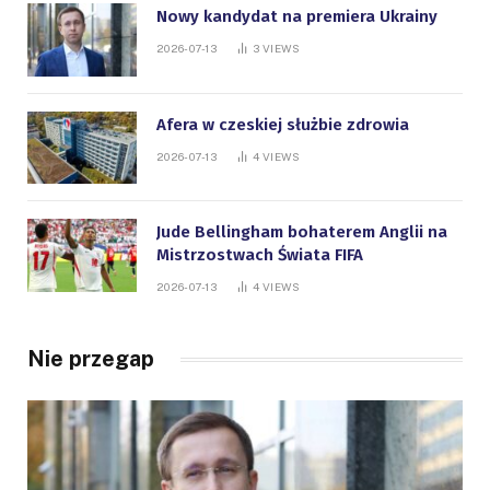
Nowy kandydat na premiera Ukrainy
2026-07-13
3
VIEWS
Afera w czeskiej służbie zdrowia
2026-07-13
4
VIEWS
Jude Bellingham bohaterem Anglii na
Mistrzostwach Świata FIFA
2026-07-13
4
VIEWS
Nie przegap