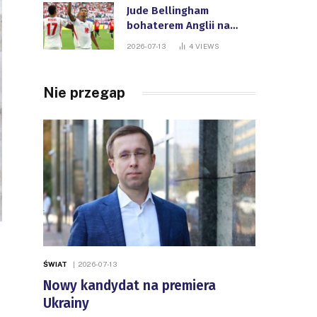
Jude Bellingham
bohaterem Anglii na
Mistrzostwach Świata
2026-07-13
4
VIEWS
FIFA
Nie przegap
ŚWIAT
2026-07-13
Nowy kandydat na premiera
Ukrainy