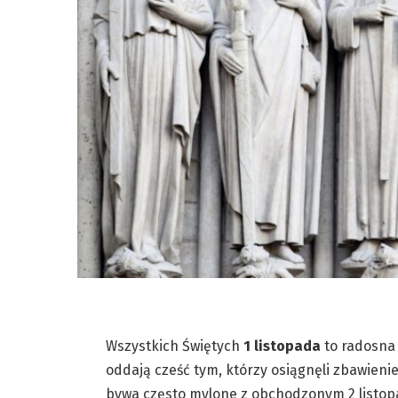
Wszystkich Świętych
1 listopada
to radosna 
oddają cześć tym, którzy osiągnęli zbawienie
bywa często mylone z obchodzonym 2 listo