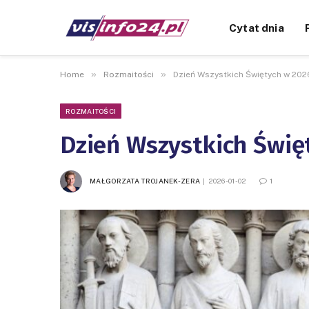
Cytat dnia
»
»
Home
Rozmaitości
Dzień Wszystkich Świętych w 202
ROZMAITOŚCI
Dzień Wszystkich Świę
MAŁGORZATA TROJANEK-ZERA
2026-01-02
1