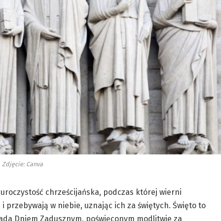
Zdjęcie: Canva
uroczystość chrześcijańska, podczas której wierni
 i przebywają w niebie, uznając ich za świętych. Święto to
pada Dniem Zadusznym, poświęconym modlitwie za