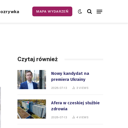
Rozrywka
MAPA WYDARZEŃ
Czytaj również
Nowy kandydat na
premiera Ukrainy
2026-07-13
3
VIEWS
Afera w czeskiej służbie
zdrowia
2026-07-13
4
VIEWS