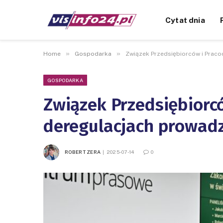
Cytat dnia
»
»
Home
Gospodarka
Związek Przedsiębiorców i Prac
GOSPODARKA
Związek Przedsiębiorc
deregulacjach prowadz
ROBERT ZERA
2025-07-14
0