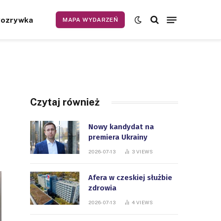
Rozrywka
MAPA WYDARZEŃ
Czytaj również
Nowy kandydat na
premiera Ukrainy
2026-07-13
3
VIEWS
Afera w czeskiej służbie
zdrowia
2026-07-13
4
VIEWS