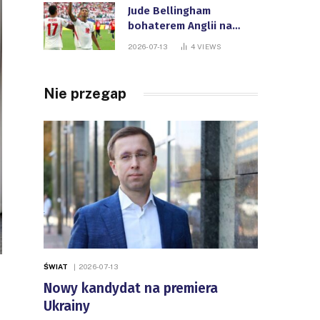
Jude Bellingham
bohaterem Anglii na
Mistrzostwach Świata
2026-07-13
4
VIEWS
FIFA
Nie przegap
ŚWIAT
2026-07-13
Nowy kandydat na premiera
Ukrainy