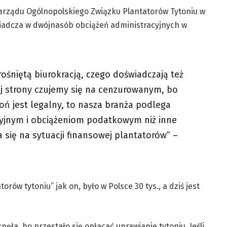
Zarządu Ogólnopolskiego Związku Plantatorów Tytoniu w
wiadcza w dwójnasób obciążeń administracyjnych w
rośniętą biurokracją, czego doświadczają też
giej strony czujemy się na cenzurowanym, bo
oń jest legalny, to nasza branża podlega
yjnym i obciążeniom podatkowym niż inne
 się na sytuacji finansowej plantatorów” –
rów tytoniu” jak on, było w Polsce 30 tys., a dziś jest
ęła, bo przestało się opłacać uprawianie tytoniu. Jeśli