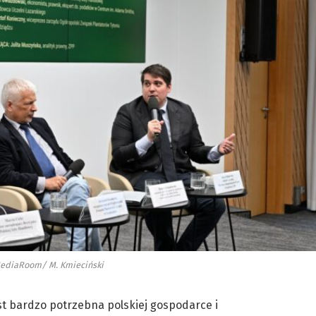
MediaRoom/ M. Kmieciński
st bardzo potrzebna polskiej gospodarce i