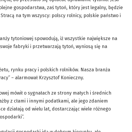
lejne gospodarstwa, zaś tytoń, który jest legalny, będzie
tracą na tym wszyscy: polscy rolnicy, polskie państwo i
ranży tytoniowej spowodują, iż wszystkie największe na
swoje fabryki i przetwarzają tytoń, wyniosą się na
etu, rynku pracy i polskich rolników. Nasza branża
racy” – alarmował Krzysztof Konieczny.
lowej mówił o sygnałach ze strony małych i średnich
żby z cłami i innymi podatkami, ale jego zdaniem
ce działają od wielu lat, dostarczając wiele różnego
gospodarki”.
egulacji gospodarki idą w dobrym kierunku, ale