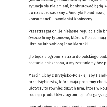
sytuacja się nie zmieni, bankrutować będą ko
do nas sprowadzany z Ameryki Południowej. S
konsumenci” – wymieniał Konieczny.
Przestrzegał on, że niejasne regulacje dla b
świecie firmy tytoniowe, które w Polsce mają 
Ukrainę lub wybiorą inne kierunki.
„To będzie ogromna strata do polskiego budż
zostanie zniszczona, a my zostaniemy bez p
Marcin Cichy z Brytyjsko-Polskiej Izby Hand
przedsiębiorstw, które mają problemy chocia
„dotyczy to również dużych firm, które w Pols
rodzaju produktów z ogromnej ilości gałęzi 
Jego zdaniem, działania rządu w kwestii der