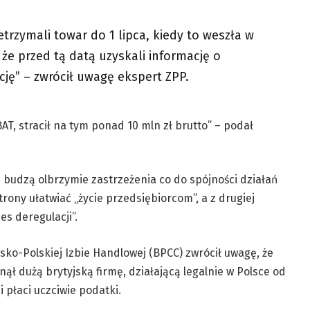
trzymali towar do 1 lipca, kiedy to weszła w
że przed tą datą uzyskali informację o
ję” – zwrócił uwagę ekspert ZPP.
 BAT, stracił na tym ponad 10 mln zł brutto” – podał
cji budzą olbrzymie zastrzeżenia co do spójności działań
trony ułatwiać „życie przedsiębiorcom”, a z drugiej
es deregulacji”.
sko-Polskiej Izbie Handlowej (BPCC) zwrócił uwagę, że
ął dużą brytyjską firmę, działającą legalnie w Polsce od
 płaci uczciwie podatki.