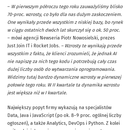
–
W pierwszym półroczu tego roku zauważyliśmy blisko
70-proc. wzrosty, co było dla nas dużym zaskoczeniem.
One wynikały przede wszystkim z niskiej bazy, bo rynek
w ciągu ostatnich dwóch lat skurczył się o ok. 50 proc.
– mówi agencji Newseria Piotr Nowosielski, prezes
Just Join IT i Rocket Jobs.
– Wzrosty te wynikają przede
wszystkim z faktu, że klienci zrozumieli, że jednak AI
nie napiszę za nich tego kodu i potrzebują cały czas
dużej liczby osób do wytwarzania oprogramowania.
Widzimy tutaj bardzo dynamiczne wzrosty w pierwszej
połowie tego roku. W II kwartale ta dynamika wzrostu
jest większa niż w I kwartale.
Największy popyt firmy wykazują na specjalistów
Data, Java i JavaScript (po ok. 8–9 proc. ogólnej liczby
ogłoszeń), a także Analytics, DevOps i Python. Z kolei