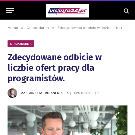
»
»
Home
Gospodarka
Zdecydowane odbicie w liczbie ofert pracy dla programistów.
GOSPODARKA
Zdecydowane odbicie w
liczbie ofert pracy dla
programistów.
MAŁGORZATA TROJANEK-ZERA
2025-07-30
0