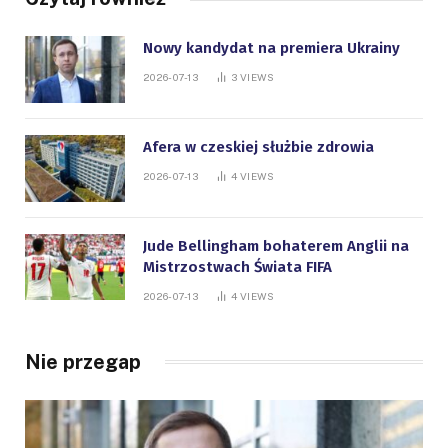
Nowy kandydat na premiera Ukrainy
2026-07-13
3
VIEWS
Afera w czeskiej służbie zdrowia
2026-07-13
4
VIEWS
Jude Bellingham bohaterem Anglii na
Mistrzostwach Świata FIFA
2026-07-13
4
VIEWS
Nie przegap