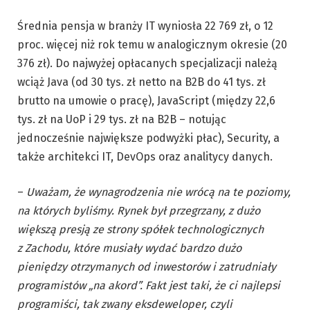
Średnia pensja w branży IT wyniosła 22 769 zł, o 12
proc. więcej niż rok temu w analogicznym okresie (20
376 zł). Do najwyżej opłacanych specjalizacji należą
wciąż Java (od 30 tys. zł netto na B2B do 41 tys. zł
brutto na umowie o pracę), JavaScript (między 22,6
tys. zł na UoP i 29 tys. zł na B2B – notując
jednocześnie największe podwyżki płac), Security, a
także architekci IT, DevOps oraz analitycy danych.
–
Uważam, że wynagrodzenia nie wrócą na te poziomy,
na których byliśmy. Rynek był przegrzany, z dużo
większą presją ze strony spółek technologicznych
z Zachodu, które musiały wydać bardzo dużo
pieniędzy otrzymanych od inwestorów i zatrudniały
programistów „na akord”. Fakt jest taki, że ci najlepsi
programiści, tak zwany eksdeweloper, czyli