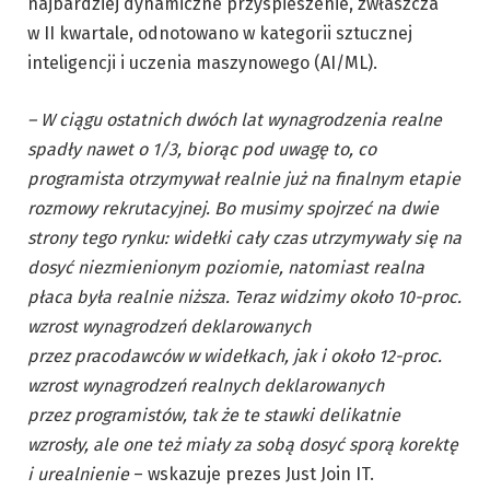
najbardziej dynamiczne przyspieszenie, zwłaszcza
w II kwartale, odnotowano w kategorii sztucznej
inteligencji i uczenia maszynowego (AI/ML).
– W ciągu ostatnich dwóch lat wynagrodzenia realne
spadły nawet o 1/3, biorąc pod uwagę to, co
programista otrzymywał realnie już na finalnym etapie
rozmowy rekrutacyjnej. Bo musimy spojrzeć na dwie
strony tego rynku: widełki cały czas utrzymywały się na
dosyć niezmienionym poziomie, natomiast realna
płaca była realnie niższa. Teraz widzimy około 10-proc.
wzrost wynagrodzeń deklarowanych
przez pracodawców w widełkach, jak i około 12-proc.
wzrost wynagrodzeń realnych deklarowanych
przez programistów, tak że te stawki delikatnie
wzrosły, ale one też miały za sobą dosyć sporą korektę
i urealnienie
– wskazuje prezes Just Join IT.