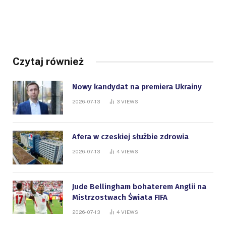
Czytaj również
Nowy kandydat na premiera Ukrainy
2026-07-13
3
VIEWS
Afera w czeskiej służbie zdrowia
2026-07-13
4
VIEWS
Jude Bellingham bohaterem Anglii na
Mistrzostwach Świata FIFA
2026-07-13
4
VIEWS