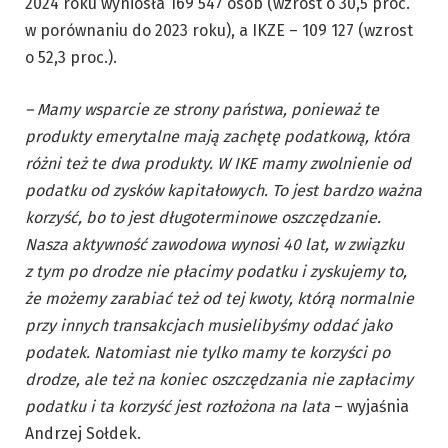
2024 roku wyniosła 169 547 osób (wzrost o 30,5 proc.
w porównaniu do 2023 roku), a IKZE – 109 127 (wzrost
o 52,3 proc.).
– Mamy wsparcie ze strony państwa, ponieważ te
produkty emerytalne mają zachętę podatkową, która
różni też te dwa produkty. W IKE mamy zwolnienie od
podatku od zysków kapitałowych. To jest bardzo ważna
korzyść, bo to jest długoterminowe oszczędzanie.
Nasza aktywność zawodowa wynosi 40 lat, w związku
z tym po drodze nie płacimy podatku i zyskujemy to,
że możemy zarabiać też od tej kwoty, którą normalnie
przy innych transakcjach musielibyśmy oddać jako
podatek. Natomiast nie tylko mamy te korzyści po
drodze, ale też na koniec oszczędzania nie zapłacimy
podatku i ta korzyść jest rozłożona na lata
– wyjaśnia
Andrzej Sołdek.