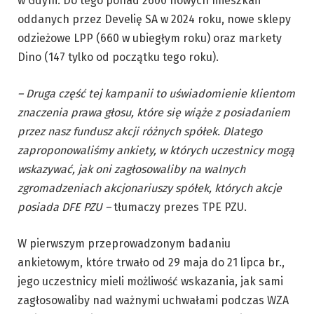
w Gdyni. Do tego ponad 2600 nowych mieszkań
oddanych przez Develię SA w 2024 roku, nowe sklepy
odzieżowe LPP (660 w ubiegłym roku) oraz markety
Dino (147 tylko od początku tego roku).
– Druga część tej kampanii to uświadomienie klientom
znaczenia prawa głosu, które
się
wiąże z posiadaniem
przez nasz fundusz akcji różnych spółek. Dlatego
zaproponowaliśmy ankiety, w których uczestnicy mogą
wskazywać, jak oni zagłosowaliby na walnych
zgromadzeniach akcjonariuszy spółek, których akcje
posiada DFE PZU –
tłumaczy prezes TPE PZU.
W pierwszym przeprowadzonym badaniu
ankietowym, które trwało od 29 maja do 21 lipca br.,
jego uczestnicy mieli możliwość wskazania, jak sami
zagłosowaliby nad ważnymi uchwałami podczas WZA