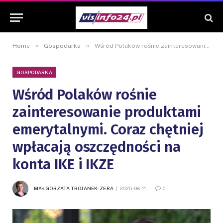
»
»
Home
Gospodarka
Wśród Polaków rośnie zainteresowanie produktami emerytalnymi. Coraz chętniej wpłacają oszczędności na konta IKE i IKZE
GOSPODARKA
Wśród Polaków rośnie
zainteresowanie produktami
emerytalnymi. Coraz chętniej
wpłacają oszczędności na
konta IKE i IKZE
MAŁGORZATA TROJANEK-ZERA
2025-08-11
0