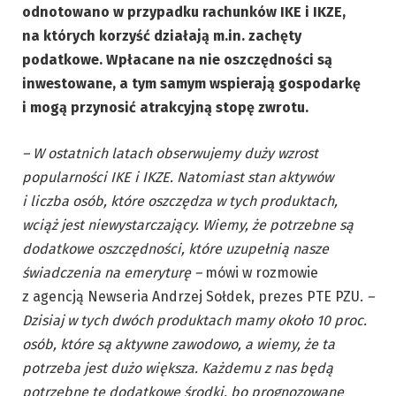
odnotowano w przypadku rachunków IKE i IKZE,
na
których
korzyść działają m.in. zachęty
podatkowe. Wpłacane na nie oszczędności są
inwestowane, a tym samym wspierają gospodarkę
i mogą przynosić atrakcyjną stopę zwrotu.
– W ostatnich latach obserwujemy duży wzrost
popularności IKE i IKZE. Natomiast stan aktywów
i liczba osób, które oszczędza w tych produktach,
wciąż jest niewystarczający. Wiemy, że potrzebne są
dodatkowe oszczędności, które uzupełnią nasze
świadczenia na emeryturę –
mówi w rozmowie
z agencją Newseria Andrzej Sołdek, prezes PTE PZU.
–
Dzisiaj w tych dwóch produktach mamy około 10 proc.
osób, które są aktywne zawodowo, a wiemy, że ta
potrzeba jest dużo większa. Każdemu z nas będą
potrzebne te dodatkowe środki, bo prognozowane