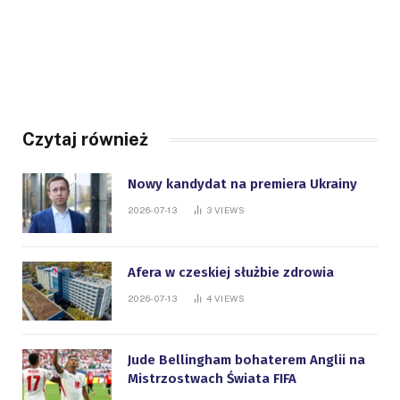
Czytaj również
Nowy kandydat na premiera Ukrainy
2026-07-13
3
VIEWS
Afera w czeskiej służbie zdrowia
2026-07-13
4
VIEWS
Jude Bellingham bohaterem Anglii na
Mistrzostwach Świata FIFA