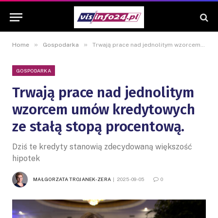
»
»
Home
Gospodarka
Trwają prace nad jednolitym wzorcem umów kredytowych ze stałą stopą procentową.
GOSPODARKA
Trwają prace nad jednolitym
wzorcem umów kredytowych
ze stałą stopą procentową.
Dziś te kredyty stanowią zdecydowaną większość
hipotek
MAŁGORZATA TROJANEK-ZERA
2025-09-05
0