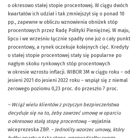
o okresowo stałej stopie procentowej. W ciągu dwóch
kwartałów ich udział i tak zmniejszył się o ponad 10
pp., zapewne w obliczu wznowienia obniżek stóp
procentowych przez Radę Polityki Pieniężnej. W maju,
lipcu i we wrześniu łącznie spadły one już o cały punkt
procentowy, a rynek oczekuje kolejnych cięć. Kredyty
o stałej stopie procentowej stały się popularne po
nagłym skoku rynkowych stóp procentowych
w okresie wzrostu inflacji. WIBOR 3M w ciągu roku – od
jesieni 2021 do jesieni 2022 roku – wspiął się z niemal
zerowego poziomu 0,23 proc. do przeszło 7 proc.
– Wciąż wielu klientów z przyczyn bezpieczeństwa
decyduje się na to, żeby zawrzeć umowę w oparciu
o okresowo stałą stopę procentową –
wyjaśnia
wiceprezeska ZBP.
– Jednolity wzorzec umowy, który
byłby oparty o taką stopę, wprowadzałby swego