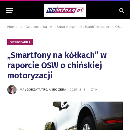
»
»
Home
Gospodarka
„Smartfony na kółkach” w raporcie OSW o chińskiej motoryzacji
GOSPODARKA
„Smartfony na kółkach” w
raporcie OSW o chińskiej
motoryzacji
MAŁGORZATA TROJANEK-ZERA
2025-12-18
0