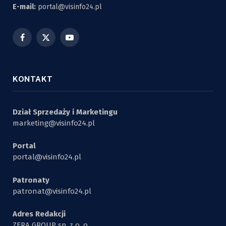
E-mail:
portal@visinfo24.pl
Facebook
X
YouTube
(Twitter)
KONTAKT
Dział Sprzedaży i Marketingu
marketing@visinfo24.pl
Portal
portal@visinfo24.pl
Patronaty
patronat@visinfo24.pl
Adres Redakcji
ZERA GROUP sp. z o. o.