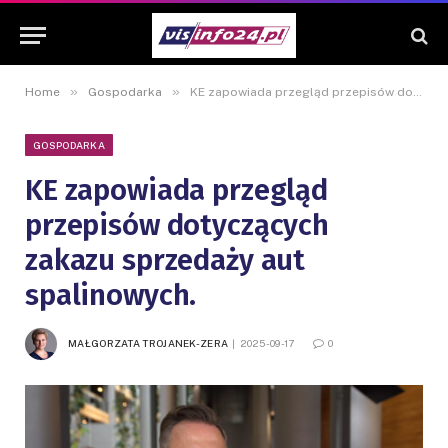
»
»
Home
Gospodarka
KE zapowiada przegląd przepisów dotyczących zakazu sprzedaży aut spalinowych.
GOSPODARKA
KE zapowiada przegląd
przepisów dotyczących
zakazu sprzedaży aut
spalinowych.
MAŁGORZATA TROJANEK-ZERA
2025-09-17
0