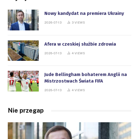
Nowy kandydat na premiera Ukrainy
2026-07-13
3
VIEWS
Afera w czeskiej służbie zdrowia
2026-07-13
4
VIEWS
Jude Bellingham bohaterem Anglii na
Mistrzostwach Świata FIFA
2026-07-13
4
VIEWS
Nie przegap