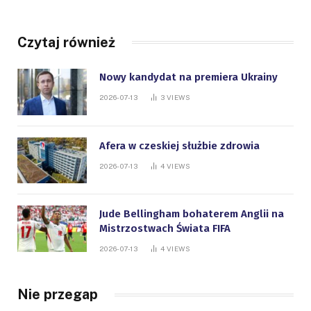
Czytaj również
Nowy kandydat na premiera Ukrainy
2026-07-13
3
VIEWS
Afera w czeskiej służbie zdrowia
2026-07-13
4
VIEWS
Jude Bellingham bohaterem Anglii na
Mistrzostwach Świata FIFA
2026-07-13
4
VIEWS
Nie przegap