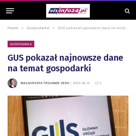
»
»
Home
Gospodarka
GUS pokazał najnowsze dane na temat gospodarki
GOSPODARKA
GUS pokazał najnowsze dane
na temat gospodarki
MAŁGORZATA TROJANEK-ZERA
2025-08-13
0