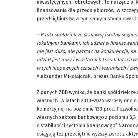
inwestycyjnych i obrotowych. To narzędzia,
finansowania dla przedsiębiorców, w szczegó
przedsiębiorstw, a tym samym stymulować l
– Banki spółdzielcze stanowią istotny segme
lokalnymi bankami, ich udział w finansowaniu
nie jest dużo, ale patrząc na konkurencję, na 
udział jest duży i w ostatnich trzech latach w
w tych niepewnych czasach i warunkach i zwi
Aleksander Mikołajczak, prezes Banku Spółd
Z danych ZBB wynika, że banki spółdzielcze 
własnych. W latach 2010–2024 wzrosły one o
komercyjnej na poziomie 130 proc. Pozwoliło
własnych sektora bankowego z poziomu 6,3 pr
o stabilności systemu finansowego” Narodow
osiągają też przeciętnie wyższy zwrot z akt