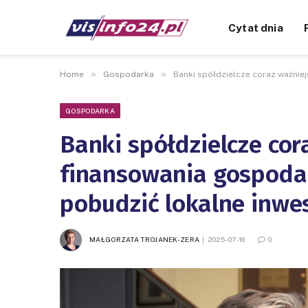
Cytat dnia
»
»
Home
Gospodarka
Banki spółdzielcze coraz ważnie
GOSPODARKA
Banki spółdzielcze cor
finansowania gospoda
pobudzić lokalne inwe
MAŁGORZATA TROJANEK-ZERA
2025-07-16
0