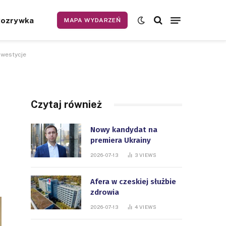
Rozrywka
MAPA WYDARZEŃ
nwestycje
Czytaj również
Nowy kandydat na
premiera Ukrainy
2026-07-13
3
VIEWS
Afera w czeskiej służbie
zdrowia
2026-07-13
4
VIEWS