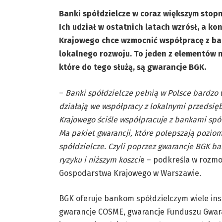
Banki spółdzielcze w coraz większym stop
Ich udział w ostatnich latach wzrósł, a ko
Krajowego chce wzmocnić współpracę z ba
lokalnego rozwoju. To jeden z elementów n
które do tego służą, są gwarancje BGK.
–
Banki spółdzielcze pełnią w Polsce bardzo
działają we współpracy z lokalnymi przedsi
Krajowego ściśle współpracuje z bankami spó
Ma pakiet gwarancji, które polepszają pozio
spółdzielcze. Czyli poprzez gwarancje BGK b
ryzyku i niższym koszci
e – podkreśla w rozmo
Gospodarstwa Krajowego w Warszawie.
BGK oferuje bankom spółdzielczym wiele in
gwarancje COSME, gwarancje Funduszu Gwara