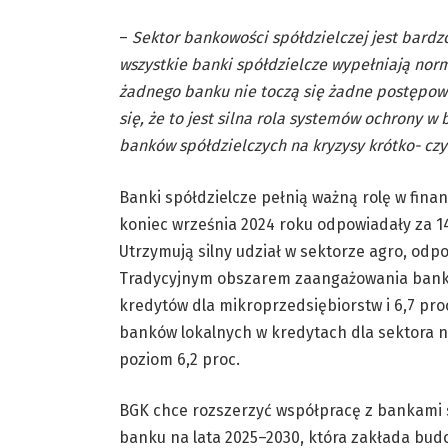
–
Sektor bankowości spółdzielczej jest bardzo
wszystkie banki spółdzielcze wypełniają norm
żadnego banku nie toczą się żadne postępowa
się, że to jest silna rola systemów ochrony w
banków spółdzielczych na kryzysy krótko- c
Banki spółdzielcze pełnią ważną rolę w fin
koniec września 2024 roku odpowiadały za 14 
Utrzymują silny udział w sektorze agro, odpo
Tradycyjnym obszarem zaangażowania banków 
kredytów dla mikroprzedsiębiorstw i 6,7 proc
banków lokalnych w kredytach dla sektora n
poziom 6,2 proc.
BGK chce rozszerzyć współpracę z bankami s
banku na lata 2025–2030, która zakłada bud