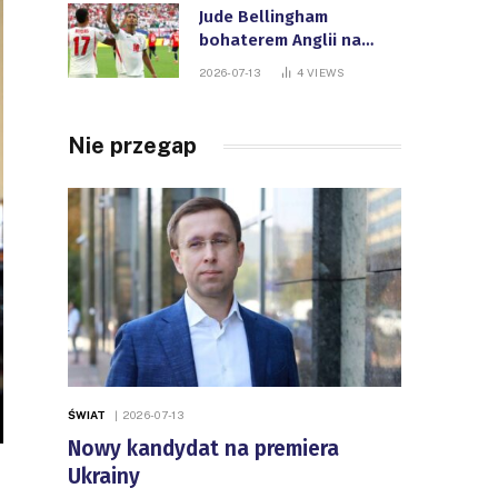
Jude Bellingham
bohaterem Anglii na
Mistrzostwach Świata
2026-07-13
4
VIEWS
FIFA
Nie przegap
ŚWIAT
2026-07-13
Nowy kandydat na premiera
Ukrainy