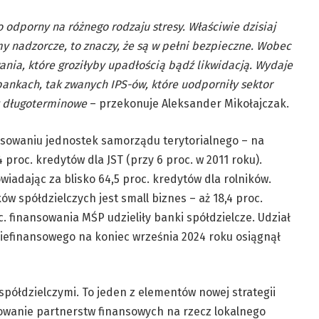
 odporny na różnego rodzaju stresy. Właściwie dzisiaj
y nadzorcze, to znaczy, że są w pełni bezpieczne. Wobec
nia, które groziłyby upadłością bądź likwidacją. Wydaje
 bankach, tak zwanych IPS-ów, które uodporniły sektor
zy długoterminowe
– przekonuje Aleksander Mikołajczak.
ansowaniu jednostek samorządu terytorialnego – na
proc. kredytów dla JST (przy 6 proc. w 2011 roku).
wiadając za blisko 64,5 proc. kredytów dla rolników.
spółdzielczych jest small biznes – aż 18,4 proc.
. finansowania MŚP udzieliły banki spółdzielcze. Udział
iefinansowego na koniec września 2024 roku osiągnął
półdzielczymi. To jeden z elementów nowej strategii
owanie partnerstw finansowych na rzecz lokalnego