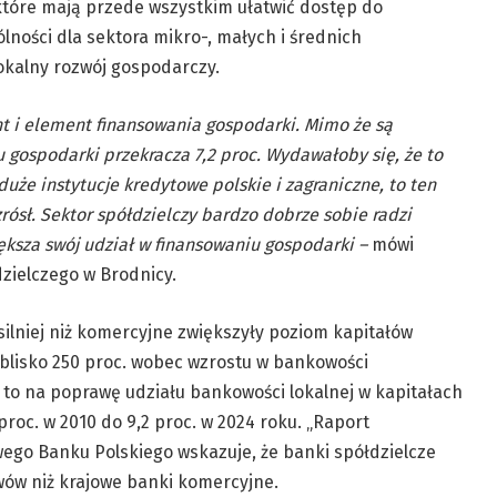
 które mają przede wszystkim ułatwić dostęp do
lności dla sektora mikro-, małych i średnich
okalny rozwój gospodarczy.
nt i element finansowania gospodarki. Mimo że są
 gospodarki przekracza 7,2 proc. Wydawałoby się, że to
duże instytucje kredytowe polskie i zagraniczne, to ten
zrósł. Sektor spółdzielczy bardzo dobrze sobie radzi
ększa swój udział w finansowaniu gospodarki –
mówi
zielczego w Brodnicy.
silniej niż komercyjne zwiększyły poziom kapitałów
 blisko 250 proc. wobec wzrostu w bankowości
 to na poprawę udziału bankowości lokalnej w kapitałach
oc. w 2010 do 9,2 proc. w 2024 roku. „Raport
ego Banku Polskiego wskazuje, że banki spółdzielcze
ywów niż krajowe banki komercyjne.