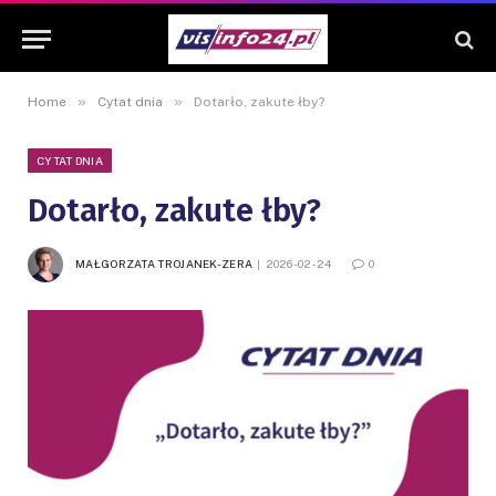
»
»
Home
Cytat dnia
Dotarło, zakute łby?
CYTAT DNIA
Dotarło, zakute łby?
MAŁGORZATA TROJANEK-ZERA
2026-02-24
0