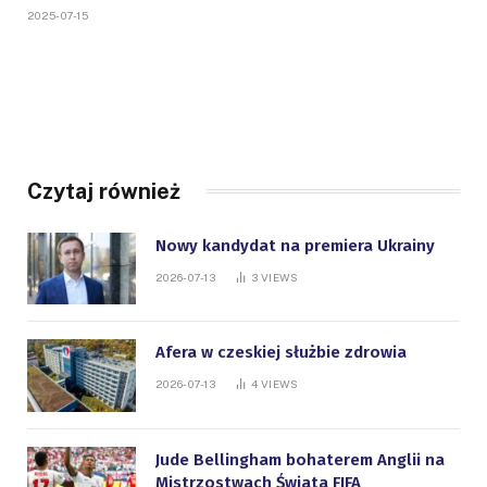
2025-07-15
Czytaj również
Nowy kandydat na premiera Ukrainy
2026-07-13
3
VIEWS
Afera w czeskiej służbie zdrowia
2026-07-13
4
VIEWS
Jude Bellingham bohaterem Anglii na
Mistrzostwach Świata FIFA